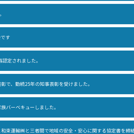
す。
会です
再認定されました。
彰で、勤続25年の知事表彰を受けました。
家族バーベキューしました。
と和束運輸㈱と三者間で地域の安全・安心に関する協定書を締