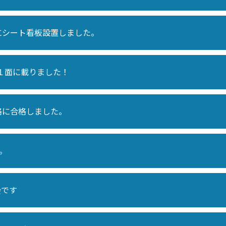
にシート看板設置しました。
の１面に載りました！
格に合格しました。
す。
会です